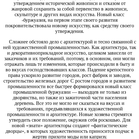
утверждением исторической живописи и отказом от
жанровой сохранить за собой первенство в живописи,
скульптуре и других видах искусства. Новый класс
-буржуазия, на первом этапе своего развития
покровительствовала новому искусству, как средству своего
утверждения.
Сложнее обстояло дело с архитектурой и тесно связанной с
ней художественной промышленностью. Как архитектура, так
и декоративноприкладное искусство, целиком зависели от
заказчиков и их требований, поэтому, в основном, они могли
отражать лишь те изменения, которые происходили в быту и
во вкусах господствовавших классов. Падение крепостного
права ускорило развитие городов, рост фабрик и заводов,
строительство железных дорог С ростом городов и развитием
промышленности все быстрее формировался новый класс
промышленной буржуазии — выходцев не только из
дворянства, но также из зажиточной части населения
деревень. Все это не могло не сказаться на вкусах и
требованиях, предъявлявшихся к художественной
промышленности и архитектуре. Новые хозяева стремятся
утвердить свое положение, окружив себя роскошью. Для
новой «знати» архитекторы создают «фантастические
дворцы», в которых художественность приносится подчас в
жертву прихоти моды или капризу.