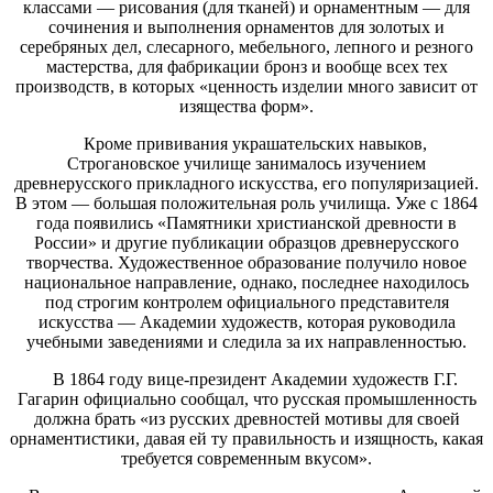
классами — рисования (для тканей) и орнаментным — для
сочинения и выполнения орнаментов для золотых и
серебряных дел, слесарного, мебельного, лепного и резного
мастерства, для фабрикации бронз и вообще всех тех
производств, в которых «ценность изделии много зависит от
изящества форм».
Кроме прививания украшательских навыков,
Строгановское училище занималось изучением
древнерусского прикладного искусства, его популяризацией.
В этом — большая положительная роль училища. Уже с 1864
года появились «Памятники христианской древности в
России» и другие публикации образцов древнерусского
творчества. Художественное образование получило новое
национальное направление, однако, последнее находилось
под строгим контролем официального представителя
искусства — Академии художеств, которая руководила
учебными заведениями и следила за их направленностью.
В 1864 году вице-президент Академии художеств Г.Г.
Гагарин официально сообщал, что русская промышленность
должна брать «из русских древностей мотивы для своей
орнаментистики, давая ей ту правильность и изящность, какая
требуется современным вкусом».