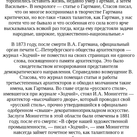
торопились оставить жизнь, недавно умер Гартман, а затем
Васильев». В некрологе — статье о Гартмане, Стасов писал,
что он многое воспринимал в творчестве Гартмана
критически, но все-таки «таких талантов, как Гартман, у нас
почти что не бывало и что особенная его сила всего ярче
высказывалась всякий раз тогда, когда ему предстояли задачи
народные, широкие, художественно-национальные.»
В 1873 году, после смерти В.А. Гартмана, официальный
орган печати С.-Петербургского общества архитекторов —
журнал «Зодчий» не поместил на своих страницах ни единого
слова, посвященного памяти архитектора. Это было
свидетельством игнорирования представителя
демократического направления. Справедливо возмущение В.
Стасова, что журнал помещал статьи и работы
третьестепенных архитекторов и обходил молчанием такие
имена, как Гартмана. Во главе отдела «русского стиля»,
имевшегося при журнале «Зодчий», стоял И.А. Монигетти —
архитектор «высочайшего двора», который проводил свой
«русский стиль», прочно утвердившийся в официально
одобренном «свыше» декоративноприкладном искусстве.
Заслуги Монигетти в этой области были отмечены в 1881
году, после его смерти: «В сфере нашей художественной
промышленности, — писал «Зодчий», — имя Монигетти
навсегда займет почетное место, как талантливого и