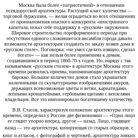
Москва была более «патриотичной» в отношении
псевдорусской архитектуры. Растущий класс купечества —
торговой буржуазии, — желая оградиться во всех отношениях
от проникновения опасного конкурента -иностранного
капитала, искал себе поддержку в «русском» окружении.
Широкое строительство пореформенного периода при
отсутствии единого сложившегося ансамбля города давало
возможности архитекторам создавать по заказу хозяев дома в
«русском стиле». Поговорка: «не умел сделать изящно, сделал
богато» — как нельзя более применима к домам,
создававшимся в период 1860-70-х годов. Но, наряду с так
называемым «русским стилем» в архитектуре Москвы этого
времени развились приемы, напоминающие архитектуру
барокко. Большое количество домов стало украшаться
наличниками со скульптурными изображениями амуров,
держащих всевозможные цветы и ветви, кариатидами,
лепными кронштейнами, гербовыми щитами с вензелями
владельцев. Все это импонировало богатевшему купечеству.
В.В. Стасов, характеризуя положение архитектуры этого
времени, определил у России две физиономии — «Одно лицо
ее глядит упорно вперед, другое — назад. Лицо, глядящее
назад — это архитектура, копи
рующая со старых образцов, с
книг и атласов, с фотографий и чертежей, архитектура ловких