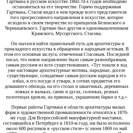
Гартмана в русском искусстве 1860-70-х годов необходимо
остановиться на его творчестве. Горячо поддерживая
Гартмана, Стасов видел в нем прежде всего представителя
того прогрессивного направления в искусстве, которое
исходило в своем творчестве из принципов Белинского и
Чернышевского. Гартман был другом и единомышленником
Крамского, Мусоргского, Стасова.
Он пытался найти правильный путь для архитектуры и
прикладного искусства в обращении к народным истокам. В
этом его основная заслуга, отмеченная Стасовым. Последний
писал, что новое направление было самым разнообразным,
самым русским из всех существовавших. «Тут пошли в ход
уже настоящие архитектурные мотивы, народные, доселе
существующие, созидаемые самым русским народом в его
избах, в его посуде и утвари, в сотнях предметов его
домашнего обихода, на его столах и шкапчиках, деревянных
ложках и вальках, санях и дугах, солонках, резных
полотенцах кровли, на пряниках, украшениях барки и т.д.»
Первые работы Гартмана в области архитектуры малых
форм и художественной промышленности относятся к 1870-
му году. Для Всероссийской мануфактурной выставки,
состоявшейся в Петербурге в 1810-м году, им было исполнено
около 600 рисунков в «русском стиле» (с июня 1869 по май