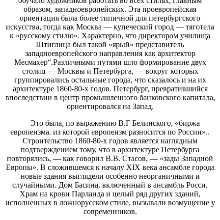
обучало художников работать во всех стилях, главным
образом, западноевропейских. Эта проевропейская
ориентация была более типичной для петербургского
искусства, тогда как Москва — купеческий город — тяготела
к «русскому стилю». Характерно, что директором училища
Штиглица был такой «ярый» представитель
западноевропейского направления как архитектор
Месмахер“.Различными путями шло формирование двух
столиц — Москвы и Петербурга, — вокруг которых
группировались остальные города, что сказалось и на их
архитектуре 1860-80-х годов. Петербург, превратившийся
впоследствии в центр промышленного банковского капитала,
ориентировался на Запад.
Это была, по выражению В.Г Белинского, «биржа
европеизма. из которой европеизм разносится по России»..
Строительство 1860-80-х годов является наглядным
подтверждением тому, что в архитектуре Петербурга
повторялись, — как говорил В.В. Стасов, — «зады Западной
Европы». В сложившемся к началу XIX века ансамбле города
новые здания выглядели особенно неорганичными и
случайными. Дом Басина, включенный в ансамбль Росси,
Храм на крови Парланда и целый ряд других зданий,
исполненных в ложнорусском стиле, вызывали возмущение у
современников.