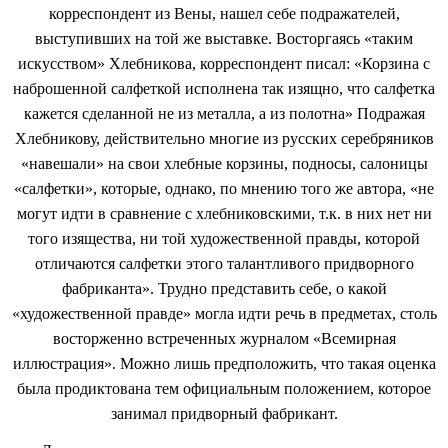
корреспондент из Вены, нашел себе подражателей,
выступивших на той же выставке. Восторгаясь «таким
искусством» Хлебникова, корреспондент писал: «Корзина с
наброшенной салфеткой исполнена так изящно, что салфетка
кажется сделанной не из металла, а из полотна» Подражая
Хлебникову, действительно многие из русских серебряников
«навешали» на свои хлебные корзины, подносы, салоницы
«салфетки», которые, однако, по мнению того же автора, «не
могут идти в сравнение с хлебниковскими, т.к. в них нет ни
того изящества, ни той художественной правды, которой
отличаются салфетки этого талантливого придворного
фабриканта». Трудно представить себе, о какой
«художественной правде» могла идти речь в предметах, столь
восторженно встреченных журналом «Всемирная
иллюстрация». Можно лишь предположить, что такая оценка
была продиктована тем официальным положением, которое
занимал придворный фабрикант.