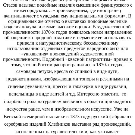
Стасов называл подобные изделия смешением французского с
нижегородским… «произведением, где иностранец
жантильничает с чуждыми ему национальными формами». В
официальных же отчетах о выставках подобные нелепые
изделия получали самые высокие оценки. В художественной
промышленности 1870-х годов появилось новое направление:
обращение к народной тематике и неумение ее использовать
привели к натуралистическому, бессмысленному
использованию отдельных предметов народного быта для
«украшения» произведений художественной
промышленности. Подобный «квасной патриотизм» привел к
тому, что по России распространились в 1870-х годах,
самовары
петухи, кресла со спинкой в виде дуги,
подлокотниками, изображающими топоры и резанными на
сиденье рукавицами, прессы и табакерки в виде рукавиц,
пепельницы в виде лаптей и т.д. Интересно отметить, то
подобного рода натурализм выявился в области прикладного
искусства ранее, чем в изобразительном искусстве. Уже на
Венской всемирной выставке в 1873 году русский фабрикант
серебряных изделий Хлебников выставил ряд произведений,
исполненных натуралистически и, как указывает