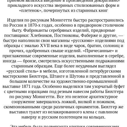
приемом являлось введение в произведения декоративно-
прикладного искусства звериных стилизованных форм и
«плетенок», почерпнутых из старинных книг
Изделия по рисункам Монигетти быстро распространились
по России в 1870-х годах, особенно в придворном столичном
быту. Фабриканты серебряных изделий, придворные
поставщики: Хлебников, Постниковы, Фаберже и другие, —
быстро наполнили свои магазины «русскими» изделиями под
образцы с эмалью XVII века в виде чарок, братин, солониц и
прочих, одобренных свыше изделий. «Причесанные» и
приглаженные современные изделия, выполненные в серебре,
иногда — бронзе, смотрелись искусственными подражаниями
старинным образцам. Еще более неудачным выглядел
«русский стиль» в мебели, изготовленной петербургскими
мастерскими Бюхтгера, Штанге и Шутова и представленной в
большом количестве на художественно-промышленной
выставке 1871 года. Особенно выделялся там узорчатый буфет
с цветными изразцами под резным навесом работы Бюхтгера
по рисунку Монигетти. Все это нелепое архитектурное
сооружение завершалось ложкой, вилкой и ножиком,
скомпонованными среди различных орнаментов. Бюхтгер же
выставил туалет из нелакированного клена с павлином
наверху и русским полотенцем на кольцах.
Эта мебель была подвергнута критике современниками.