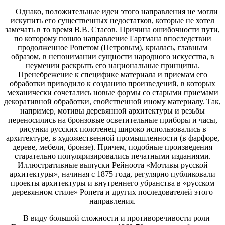
Однако, положительные идеи этого направления не могли
искупить его существенных недостатков, которые не хотел
замечать в то время В.В. Стасов. Причина ошибочности пути,
по которому пошло направление Гартмана впоследствии
продолженное Ропетом (Петровым), крылась, главным
образом, в непонимании сущности народного искусства, в
неумении раскрыть его национальные принципы.
Пренебрежение к специфике материала и приемам его
обработки приводило к созданию произведений, в которых
механически сочетались новые формы со старыми приемами
декоративной обработки, свойственной иному материалу. Так,
например, мотивы деревянной архитектуры и резьбы
переносились на бронзовые осветительные приборы и часы,
рисунки русских полотенец широко использовались в
архитектуре, в художественной промышленности (в фарфоре,
дереве, мебели, бронзе). Причем, подобные произведения
старательно популяризировались печатными изданиями.
Иллюстративные выпуски Рейноота «Мотивы русской
архитектуры», начиная с 1875 года, регулярно публиковали
проекты архитектуры и внутреннего убранства в «русском
деревянном стиле» Ропета и других последователей этого
направления.
В виду большой сложности и противоречивости роли