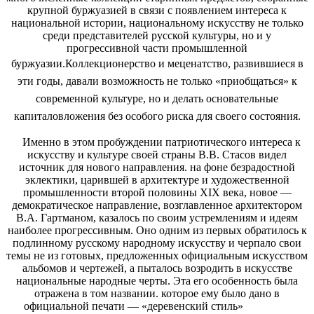
крупной буржуазией в связи с появлением интереса к
национальной истории, национальному искусству не только
среди представителей русской культуры, но и у
прогрессивной части промышленной
буржуа
зии.Коллекционерство и меценатство, развившиеся в
эти годы, давали возможность не только «приобщаться» к
современной культуре, но и делать основательные
капиталовложения без особого риска для своего состояния.
Именно в этом пробуждении патриотического интереса к
искусству и культуре своей страны В.В. Стасов видел
источник для нового направления. на фоне безрадостной
эклектики, царившей в архитектуре и художественной
промышленности второй половины XIX века, новое —
демократическое направление, возглавленное архитектором
В.А. Гартманом, казалось по своим устремлениям и идеям
наиболее прогрессивным. Оно одним из первых обратилось к
подлинному русскому народному искусству и черпало свои
темы не из готовых, предложенных официальным искусством
альбомов и чертежей, а пыталось возродить в искусстве
национальные народные черты. Эта его особенность была
отражена в том названии. которое ему было дано в
официальной печати — «деревенский стиль»