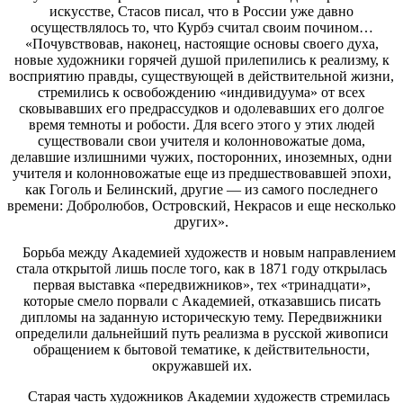
искусстве, Стасов писал, что в России уже давно
осуществлялось то, что Курбэ считал своим почином…
«Почувствовав, наконец, настоящие основы своего духа,
новые художники горячей душой прилепились к реализму, к
восприятию правды, существующей в действительной жизни,
стремились к освобождению «индивидуума» от всех
сковывавших его предрассудков и одолевавших его долгое
время темноты и робости. Для всего этого у этих людей
существовали свои учителя и колонновожатые дома,
делавшие излишними чужих, посторонних, иноземных, одни
учителя и колонновожатые еще из предшествовавшей эпохи,
как Гоголь и Белинский, другие — из самого последнего
времени: Добролюбов, Островский, Некрасов и еще несколько
других».
Борьба между Академией художеств и новым направлением
стала открытой лишь после того, как в 1871 году открылась
первая выставка «передвижников», тех «тринадцати»,
которые смело порвали с Академией, отказавшись писать
дипломы на заданную историческую тему. Передвижники
определили дальнейший путь реализма в русской живописи
обращением к бытовой тематике, к действительности,
окружавшей их.
Старая часть художников Академии художеств стремилась