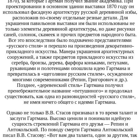
1870), за которые Гартман получил звание академика. При
проектировании в основном здании выставки 1870 году он
использовал фасадную архитектуру русской деревянной избы,
расположив по-своему отдельные резные детали. Для
украшения павильонов выставки им были использованы не
только элементы деревянной архитектуры, но даже рисунки
саней, солонок, скамеек и прочих предметов народного быта.
Все это впоследствии было подхвачено представителями
«русского стиля» и перешло на произведения декоративно-
прикладного искусства. Манера украшения архитектурных
сооружений, а также предметов прикладного искусства из
серебра, бронзы, дерева, фарфора коньками, петухами,
рукавицами и полотенцами опошлила идею Гартмана и
превратилась в «щеголяние русским стилем», осужденное
многими современниками (Репин, Григорович и др.).
Позднее, «деревенский стиль» Гартмана получил
пренебрежительное название «петушиного» и продолжал
существовать, как одна из разновидностей «русского стиля»,
не имея ничего общего с идеями Гартмана.
Однако не только В.В. Стасов признавал в то время талант и
заслуги Гартмана. Высоко ценили и понимали идейную
сущность стремлений Гартмана его друзья — Репин и
Антокольский. По поводу смерти Гартмана Антокольский
писал В.В. Стасову: «Вот вам два таланта, один за другим, так