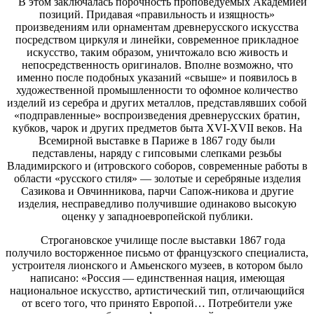
В этом заключалась порочность проповедуемых Академией
позиций. Придавая «правильность и изящность»
произведениям или орнаментам древнерусского искусства
посредством циркуля и линейки, современное прикладное
искусство, таким образом, уничтожало всю живость и
непосредственность оригиналов. Вполне возможно, что
именно после подобных указаний «свыше» и появилось в
художественной промышленности то офомное количество
изделий из серебра и других металлов, представлявших собой
«подправленные» воспроизведения древнерусских братин,
кубков, чарок и других предметов быта ХVI-ХVII веков. На
Всемирной выставке в Париже в 1867 году были
педставлены, наряду с гипсовыми слепками резьбы
Владимирского и (итровского соборов, современные работы в
области «русского стиля» — золотые и серебряные изделия
Сазикова и Овчинникова, парчи Сапож-никова и другие
изделия, несправедливо получившие одинаково высокую
оценку у западноевропейской публики.
Строгановское училище после выставки 1867 года
получило восторженное письмо от французского специалиста,
устроителя лионского и Амьенского музеев, в котором было
написано: «Россия — единственная нация, имеющая
национальное искусство, артистический тип, отличающийся
от всего того, что принято Европой… Потребители уже