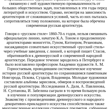
связанную с ней художественную промышленность от
больших общественных задач, поставленных в эти годы перед
литературой и искусством. Однако, несмотря на зависимость
архитекторов от сложившихся условий, часть из них пыталась
сопротивляться тому положению, на которое была обречена
современная русская архитектура.
Говоря о «русском стиле» 1860-70-х годов, нельзя смешивать
официальную линию, начатую К.А. Тоном и продолженную
архитекторами монигетти, Гуном, Китнером, Резановым,
насаждавшую сознательно искусственный «русский стиль»
через учебные заведения, с линией, о которой пишет Стасов,
обратившейся к древнерусской и современной народной
архитектуре. Передовое течение зародилось в Петербурге и
было возглавлено профессором Академии художеств А. М.
Горностаевым, проводившим систематическое изучение
истории русской архитектуры по сохранившимся памятникам
Новгорода, Пскова, Суздаля, Владимира. Молодые художники
составляли альбомы зарисовок, обмеров и воспроизведений
русской архитектуры. Исследования А. Даля, А. Павлинова,
Н. Султанова, И. Забелина сыграли в то время большую роль
в изучении и популяризации древнерусского искусства.
Знакомству с произведениями древнерусского и народного
декоративно-прикладного искусства способствовали также
многочисленные коллекции старинных предметов, собранные