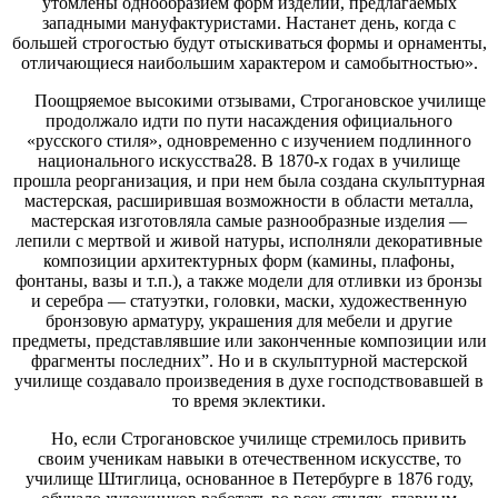
утомлены однообразием форм изделий, предлагаемых
западными мануфактуристами. Настанет день, когда с
большей строгостью будут отыскиваться формы и орнаменты,
отличающиеся наибольшим характером и самобытностью».
Поощряемое высокими отзывами, Строгановское училище
продолжало идти по пути насаждения официального
«русского стиля», одновременно с изучением подлинного
национального искусства28. В 1870-х годах в училище
прошла реорганизация, и при нем была создана скульптурная
мастерская, расширившая возможности в области металла,
мастерская изготовляла самые разнообразные изделия —
лепили с мертвой и живой натуры, исполняли декоративные
композиции архитектурных форм (камины, плафоны,
фонтаны, вазы и т.п.), а также модели для отливки из бронзы
и серебра — статуэтки, головки, маски, художественную
бронзовую арматуру, украшения для мебели и другие
предметы, представлявшие или законченные композиции или
фрагменты последних”. Но и в скульптурной мастерской
училище создавало произведения в духе господствовавшей в
то время эклектики.
Но, если Строгановское училище стремилось привить
своим ученикам навыки в отечественном искусстве, то
училище Штиглица, основанное в Петербурге в 1876 году,