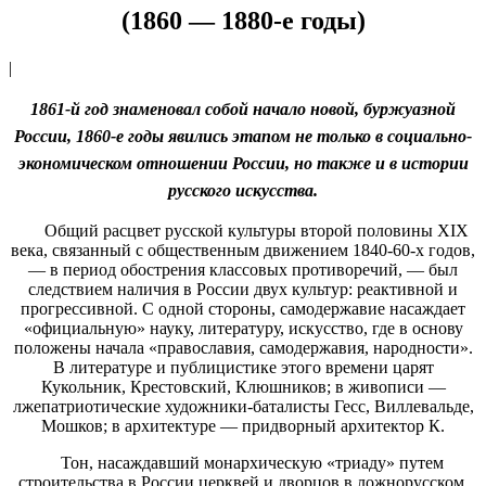
(1860 — 1880-е годы)
|
1861-й год знаменовал собой начало новой, буржуазной
России,
1860-е годы явились этапом не только в социально-
экономическом отношении России, но также и в истории
русского искусства.
Общий расцвет русской культуры второй половины XIX
века, связанный с общественным движением 1840-60-х годов,
— в период обострения классовых противоречий, — был
следствием наличия в России двух культур: реактивной и
прогрессивной. С одной стороны, самодержавие насаждает
«официальную» науку, литературу, искусство, где в основу
положены начала «православия, самодержавия, народности».
В литературе и публицистике этого времени царят
Кукольник, Крестовский, Клюшников; в живописи —
лжепатриотические художники-баталисты Гесс, Виллевальде,
Мошков; в архитектуре — придворный архитектор К.
Тон, насаждавший монархическую «триаду» путем
строительства в России церквей и дворцов в ложнорусском,