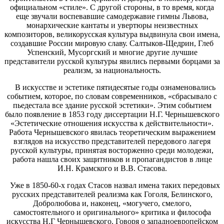
официальном «стиле». С другой стороны, в то время, когда
еще звучали воспевавшие самодержавие гимны Львова,
монархические кантаты и увертюры неизвестных
композиторов, великорусская культура выдвинула свои имена,
создавшие России мировую славу. Салтыков-Щедрин, Глеб
Успенский, Мусоргский и многие другие лучшие
представители русской культуры явились первыми борцами за
реализм, за национальность.
В искусстве и эстетике пятидесятые годы ознаменовались
событием, которое, по словам современников, «сбрасывало с
пьедестала все здание русской эстетики». Этим событием
было появление в 1853 году диссертации Н.Г. Чернышевского
«Эстетические отношения искусства к действительности».
Работа Чернышевского явилась теоретическим выражением
взглядов на искусство представителей передового лагеря
русской культуры, принятая восторженно среди молодежи,
работа нашла своих защитников и пропагандистов в лице
И.Н. Крамского и В.В. Стасова.
Уже в 1850-60-х годах Стасов назвал имена таких передовых
русских представителей реализма как Гоголя, Белинского,
Добролюбова и, наконец, «могучего, смелого,
самостоятельного и оригинального» критика и философа
искусства Н.Г Чернышевского. Говоря о западноевропейском