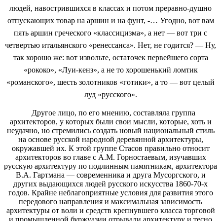
людей, навострившихся в классах и потом преравно-душно
отпускающих товар на аршин и на фунт, -… Угодно, вот вам
пять аршин греческого «классицизма», а нет — вот три с
четвертью итальянского «ренессанса». Нет, не годится? — Ну,
так хорошо же: вот извольте, остаточек первейшего сорта
«рококо», «Луи-кенз», а не то хорошенький ломтик
«романского», шесть золотников «готики», а то — вот целый
луд «русского».
Другое лицо, по его мнению, составляла группа
архитекторов, у которых были свои мысли, которые, хоть и
неудачно, но стремились создать новый национальный стиль
на основе русской народной деревянной архитектуры,
окружавшей их. К этой группе Стасов правильно относит
архитекторов во главе с А.М. Горностаевым, изучавших
русскую архитектуру по подлинным памятникам, архитектора
В.А. Гартмана — современника и друга Мусоргского, и
других выдающихся людей русского искусства 1860-70-х
годов. Крайне неблагоприятные условия для развития этого
передового направления и максимальная зависимость
архитектуры от воли и средств крепнувшего класса торговой
и промышленной буржуазии отрывали архитектуру и тесно