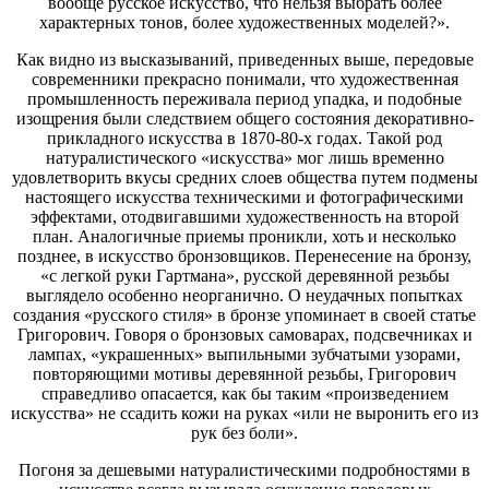
вообще русское искусство, что нельзя выбрать более
характерных тонов, более художественных моделей?».
Как видно из высказываний, приведенных выше, передовые
современники прекрасно понимали, что художественная
промышленность переживала период упадка, и подобные
изощрения были следствием общего состояния декоративно-
прикладного искусства в 1870-80-х годах. Такой род
натуралистического «искусства» мог лишь временно
удовлетворить вкусы средних слоев общества путем подмены
настоящего искусства техническими и фотографическими
эффектами, отодвигавшими художественность на второй
план. Аналогичные приемы проникли, хоть и несколько
позднее, в искусство бронзовщиков. Перенесение на бронзу,
«с легкой руки Гартмана», русской деревянной резьбы
выглядело особенно неорганично. О неудачных попытках
создания «русского стиля» в бронзе упоминает в своей статье
Григорович. Говоря о бронзовых самоварах, подсвечниках и
лампах, «украшенных» выпильными зубчатыми узорами,
повторяющими мотивы деревянной резьбы, Григорович
справедливо опасается, как бы таким «произведением
искусства» не ссадить кожи на руках «или не выронить его из
рук без боли».
Погоня за дешевыми натуралистическими подробностями в