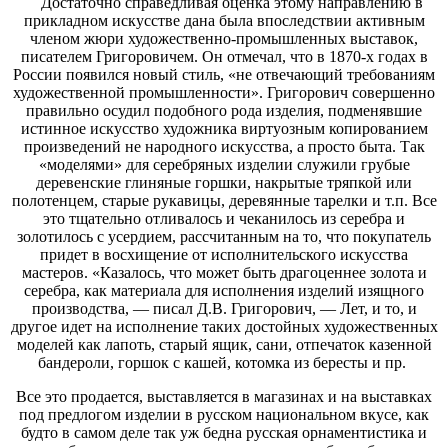
Достаточно справедливая оценка этому направлению в
прикладном искусстве дана была впоследствии активным
членом жюри художественно-промышленных выставок,
писателем Григоровичем. Он отмечал, что в 1870-х годах в
России появился новый стиль, «не отвечающий требованиям
художественной промышленности». Григорович совершенно
правильно осудил подобного рода изделия, подменявшие
истинное искусство художника виртуозным копированием
произведений не народного искусства, а просто быта. Так
«моделями» для серебряных изделии служили грубые
деревенские глиняные горшки, накрытые тряпкой или
полотенцем, старые рукавицы, деревянные тарелки и т.п. Все
это тщательно отливалось и чеканилось из серебра и
золотилось с усердием, рассчитанным на то, что покупатель
придет в восхищение от исполнительского искусства
мастеров. «Казалось, что может быть драгоценнее золота и
серебра, как материала для исполнения изделий изящного
производства, — писал Д.В. Григорович, — Лет, и то, и
другое идет на исполнение таких достойных художественных
моделей как лапоть, старый ящик, сани, отпечаток казенной
бандероли, горшок с кашей, котомка из бересты и пр.
Все это продается, выставляется в магазинах и на выставках
под предлогом изделии в русском национальном вкусе, как
будто в самом деле так уж бедна русская орнаментистика и