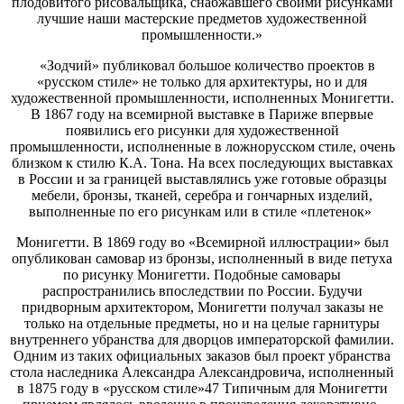
плодовитого рисовальщика, снабжавшего своими рисунками
лучшие наши мастерские предметов художественной
промышленности.»
«Зодчий» публиковал большое количество проектов в
«русском стиле» не только для архитектуры, но и для
художественной промышленности, исполненных Монигетти.
В 1867 году на всемирной выставке в Париже впервые
появились его рисунки для художественной
промышленности, исполненные в ложнорусском стиле, очень
близком к стилю К.А. Тона. На всех последующих выставках
в России и за границей выставлялись уже готовые образцы
мебели, бронзы, тканей, серебра и гончарных изделий,
выполненные по его рисункам или в стиле «плетенок»
Монигетти. В 1869 году во «Всемирной иллюстрации» был
опубликован самовар из бронзы, исполненный в виде петуха
по рисунку Монигетти. Подобные самовары
распространились впоследствии по России. Будучи
придворным архитектором, Монигетти получал заказы не
только на отдельные предметы, но и на целые гарнитуры
внутреннего убранства для дворцов императорской фамилии.
Одним из таких официальных заказов был проект убранства
стола наследника Александра Александровича, исполненный
в 1875 году в «русском стиле»47 Типичным для Монигетти