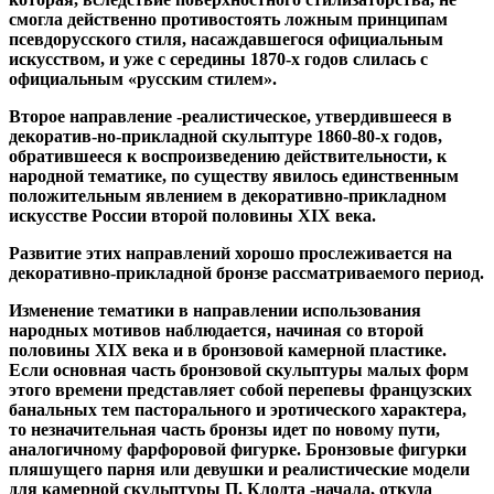
смогла действенно противостоять ложным принципам
псевдорусского стиля, насаждавшегося официальным
искусством, и уже с середины 1870-х годов слилась с
официальным «русским стилем».
Второе направление -реалистическое, утвердившееся в
декоратив-но-прикладной скульптуре 1860-80-х годов,
обратившееся к воспроизведению действительности, к
народной тематике, по существу явилось единственным
положительным явлением в декоративно-прикладном
искусстве России второй половины XIX века.
Развитие этих направлений хорошо прослеживается на
декоративно-прикладной бронзе рассматриваемого период.
Изменение тематики в направлении использования
народных мотивов наблюдается, начиная со второй
половины XIX века и в бронзовой камерной пластике.
Если основная часть бронзовой скульптуры малых форм
этого времени представляет собой перепевы французских
банальных тем пасторального и эротического характера,
то незначительная часть бронзы идет по новому пути,
аналогичному фарфоровой фигурке. Бронзовые фигурки
пляшущего парня или девушки и реалистические модели
для камерной скульптуры П. Клодта -начала, откуда